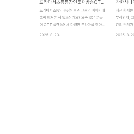
드라마서초동등장인물재방송OTT 몇부작
착한사나이
드라마서초동의 등장인물과 그들의 이야기에
최근 화제를 
흠뻑 빠져본 적 있으신가요? 요즘 많은 분들
부작인지, 
이 OTT 플랫폼에서 다양한 드라마를 찾아
간의 관계가
보며 새로운 감동을 얻고 있습니다. 이번 글
를 즐겨보는
2025. 8. 23.
2025. 8. 2
에서는 드라마서초동의 등장인물과 그들의
를 제대로 
이야기가 어떻게 펼쳐지는지, 재방송과 몇 부
습니다. 이번
작인지에 대한 정보를 공유하려고 합니다. 이
수와 주요 
글을 통해 드라마에 대한 모든 궁금증이 해결
리며, 이야기
되고, 놓치기 쉬운 재미와 그 배경을 이해하
해할 수 있는
는 데 큰 도움이 될 것입니다. 함께 드라마서
지 함께하시
초동의 매력에 빠져보시죠!서초동 등장인물
킬 여러분만
은 누구일까?드라마 서초동은 다양한 개성을
거예요!몇 
가진 인물들이 등장하여 시청자들에게 큰 호
16부작으로
응을 얻고 있습니다. 각 인물들은 자신만의
다양한 OT
배경과 이야기를 가지고 있으며, 이는 드라마
며, 흥미로운
의 긴장감과 재미를 더하고 있습니다. 이번
고 있습니다
포스트에서는 주요 등장인물에 대해 ..
함과 정의를 