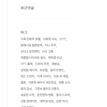
최근댓글
태그
가족 친화적 호텔
사회적 이슈
OTT
밀레니엄 힐튼방콕
미니 우주
2023 운전면허
리즈 고향
여름철 다이어트 음식
면허증 비교
TFT 롤체
드라마 추천
재방송
냉모밀 레시피
프로필
음악 트렌드
최신 드라마
가족 이야기
이혼 후 재정
결혼
이혼후 배우자 국민연금
태풍 소식
음악 감상
그루브 블리츠크랭크
새로운 시작
운전면허 변화
중국 드라마
근황 업데이트
대학생 모임
남편 자녀